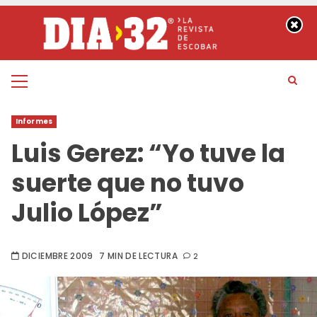
Saltar
al
contenido
Menú
principal
Informes
Luis Gerez: “Yo tuve la
suerte que no tuvo
Julio López”
DICIEMBRE 2009
7 MIN DE LECTURA
2