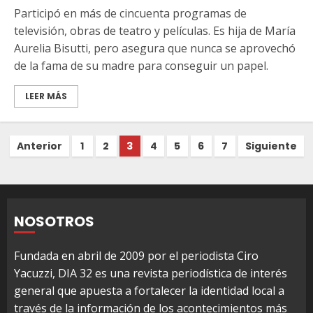
Participó en más de cincuenta programas de
televisión, obras de teatro y películas. Es hija de María
Aurelia Bisutti, pero asegura que nunca se aprovechó
de la fama de su madre para conseguir un papel.
LEER MÁS
Paginación
Anterior
1
2
3
4
5
6
7
Siguiente
de
entradas
NOSOTROS
Fundada en abril de 2009 por el periodista Ciro
Yacuzzi, DIA 32 es una revista periodística de interés
general que apuesta a fortalecer la identidad local a
través de la información de los acontecimientos más