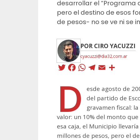
desarrollar el “Programa 
pero el destino de esos f
de pesos- no se ve ni se i
POR CIRO YACUZZI
cyacuzzi@dia32.com.ar
Twitter
Facebook
WhatsApp
Telegra
Email
Comp
D
esde agosto de 200
del partido de Es
gravamen fiscal: l
valor: un 10% del monto que 
esa caja, el Municipio lleva
millones de pesos, pero el de