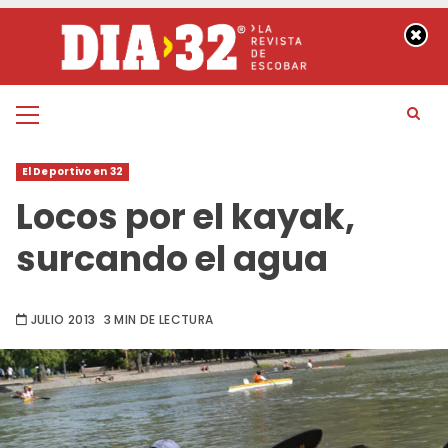
Saltar
al
contenido
Menú
principal
El Deportivo en 32
Locos por el kayak,
surcando el agua
JULIO 2013
3 MIN DE LECTURA