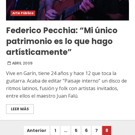
Arte Público
Federico Pecchia: “Mi único
patrimonio es lo que hago
artísticamente”
ABRIL 2009
Vive en Garín, tiene 24 años y hace 12 que toca la
guitarra. Acaba de editar “Paisaje interno” un disco de
ritmos latinos, fusión y folk con artistas invitados,
entre ellos el maestro Juan Falú.
LEER MÁS
Paginación
Anterior
1
…
5
6
7
8