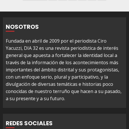
de
entradas
NOSOTROS
Fundada en abril de 2009 por el periodista Ciro
Yacuzzi, DIA 32 es una revista periodística de interés
general que apuesta a fortalecer la identidad local a
través de la información de los acontecimientos más
importantes del ámbito distrital y sus protagonistas,
con un enfoque serio, plural y participativo, y la
divulgación de diversas temáticas e historias poco
conocidas de nuestro terruño que hacen a su pasado,
a su presente y a su futuro.
REDES SOCIALES