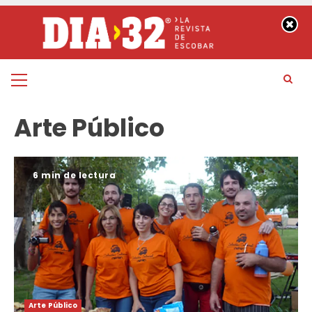
Saltar
al
contenido
Menú
principal
Arte Público
6 min de lectura
Arte Público