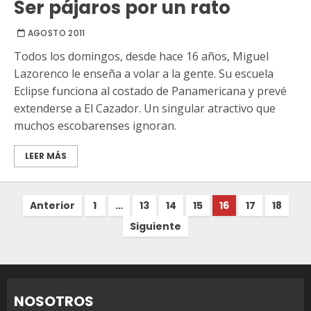
Ser pájaros por un rato
AGOSTO 2011
Todos los domingos, desde hace 16 años, Miguel
Lazorenco le enseña a volar a la gente. Su escuela
Eclipse funciona al costado de Panamericana y prevé
extenderse a El Cazador. Un singular atractivo que
muchos escobarenses ignoran.
LEER MÁS
Paginación
Anterior
1
…
13
14
15
16
17
18
de
Siguiente
entradas
NOSOTROS